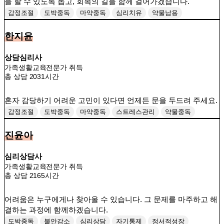
을 할 수 있도록 돕고, 회복의 길을 함께 걸어가겠습니다.
감정조절
도박중독
마약중독
심리치유
약물남용
청소년중독
충동조절
한지윤
상담심리사
가족생활교육전문가 취득
총 상담 2031시간
혼자 감당하기 어려운 고민이 있다면 언제든 문을 두드려 주세요.
감정조절
도박중독
마약중독
스트레스관리
약물중독
우울감
자존감향상
청소년상담
진윤아
심리상담사
가족생활교육전문가 취득
총 상담 2165시간
어려움은 누구에게나 찾아올 수 있습니다. 그 문제를 마주하고 해
결하는 과정에 함께하겠습니다.
도박중독
불안감소
심리상담
자기통제
정서적성장