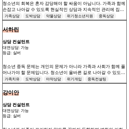
청소년의 회복은 혼자 감당해야 할 싸움이 아닙니다. 가족과 함께
손잡고 나아갈 수 있도록 현실적인 상담과 지속적인 관리에 집중
하겠습니다.
가족상담
도박상담
약물상담
위기청소년지원
중독상담
청소년보호
청소년컨설팅
서하린
상담 컨설턴트
대면상담: 가능
등급:
실버
청소년 중독 문제는 개인의 문제가 아니라 가족과 사회가 함께 풀
어나가야 할 문제입니다. 청소년이 올바른 길로 나아갈 수 있도록
지속적인 개입과 관리를 제공하겠습니다.
가족치유
도박상담
마약상담
위기개입
중독컨설팅
청소년지원
청소년컨설팅
강이안
상담 컨설턴트
대면상담: 가능
등급:
실버