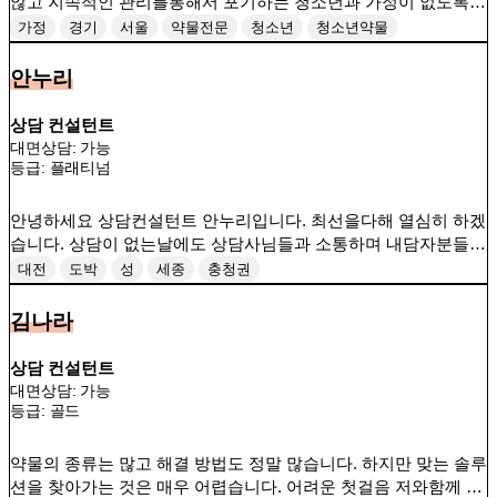
않고 지속적인 관리를통해서 포기하는 청소년과 가정이 없도록
끝까지 완주하겠습니다.
가정
경기
서울
약물전문
청소년
청소년약물
안누리
상담 컨설턴트
대면상담: 가능
등급:
플래티넘
안녕하세요 상담컨설턴트 안누리입니다. 최선을다해 열심히 하겠
습니다. 상담이 없는날에도 상담사님들과 소통하며 내담자분들이
지치지않도록 케어하겠습니다. 감사합니다.
대전
도박
성
세종
충청권
김나라
상담 컨설턴트
대면상담: 가능
등급:
골드
약물의 종류는 많고 해결 방법도 정말 많습니다. 하지만 맞는 솔루
션을 찾아가는 것은 매우 어렵습니다. 어려운 첫걸음 저와함께 맞