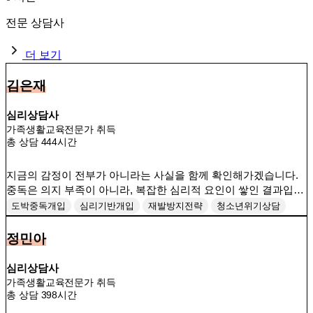
전문 상담사
더 보기
김은재
심리상담사
가족생활교육전문가 취득
총 상담 444시간
지금의 감정이 전부가 아니라는 사실을 함께 확인해가겠습니다.
중독은 의지 부족이 아니라, 복잡한 심리적 요인이 쌓인 결과입니
다. 정확한 평가와 안정적인 상담으로 미래를 다시 설계해볼 수 있
도박중독개입
심리기반개입
재발방지전략
청소년위기상담
도록 돕겠습니다.
청소년회복프로그램
정민아
심리상담사
가족생활교육전문가 취득
총 상담 398시간