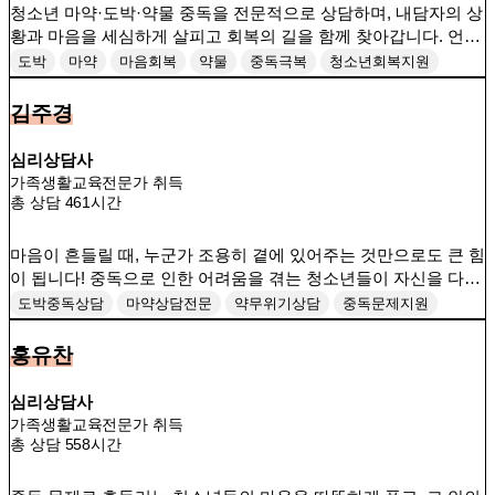
청소년 마약·도박·약물 중독을 전문적으로 상담하며, 내담자의 상
황과 마음을 세심하게 살피고 회복의 길을 함께 찾아갑니다. 언제
든 편안한 마음으로 찾아와 주시면 함께 고민하겠습니다!
도박
마약
마음회복
약물
중독극복
청소년회복지원
회복동행
김주경
심리상담사
가족생활교육전문가 취득
총 상담 461시간
마음이 흔들릴 때, 누군가 조용히 곁에 있어주는 것만으로도 큰 힘
이 됩니다! 중독으로 인한 어려움을 겪는 청소년들이 자신을 다시
마주할 수 있도록, 진심을 다해 함께하겠습니다.
도박중독상담
마약상담전문
약무위기상담
중독문제지원
청소년심리회복
회복의시간
홍유찬
심리상담사
가족생활교육전문가 취득
총 상담 558시간