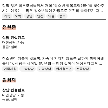
정말 많은 학부모님들께서 저희 "청소년 행복드림센터"를 찾아주
시는 이유는 수많은 청소년들이 가정으로 온전히 돌아갔기 때문
입니다. 업계최고의 실력으로 가정에 행복들 드리도록 하겠습니
가족
도박
상담
안전
약물
중독
다.
정현종
상담 컨설턴트
대면상담: 가능
등급:
실버
청소년이 외롭지 않도록, 가족이 지치지 않도록 끝까지 함께하겠
습니다. 상담은 시작일 뿐, 변화는 함께 걸어야 완성된다고 믿습니
다.
가족지원
도박상담
마약상담
위기청소년
전국상담
중독컨설팅
청소년상담
김희재
상담 컨설턴트
대면상담: 가능
등급:
실버