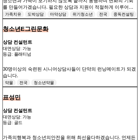
청소년과 가족이 포기하지 않도록 끝까지 동행하며 변화의 기회
를 만들어가겠습니다. 필요한 상담과 지원이 적절하게 이루어질
수 있도록 끝까지 연결하고 관리하겠습니다.
가족치유
도박상담
마약상담
위기청소년
전국
중독컨설팅
청소년상담
청소년E그린문화
상담 컨설턴트
대면상담: 가능
등급:
플래티넘
30명이상의 숙련된 시니어상담사들이 단약의 런닝메이트가 되겠
습니다.
약물
전국
청소년약물
표성민
상담 컨설턴트
대면상담: 가능
등급:
골드
가족의행복과 청소년의안전을 위해 최선을다하겠습니다. 언제든