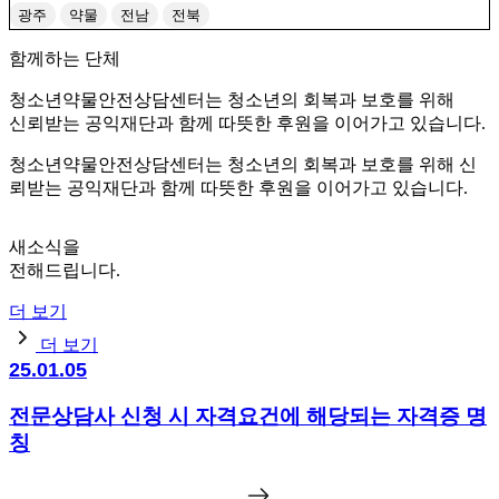
는 상담사를 찾아가는것부터 한걸음씩 나아가보는게 어떨까요.
광주
약물
전남
전북
상담종료시까지 저 역시 활발한 소통으로 최선을 다할 것을 약속
함께하는 단체
드립니다.
청소년약물안전상담센터는 청소년의 회복과 보호를 위해
신뢰받는 공익재단과 함께 따뜻한 후원을 이어가고 있습니다.
청소년약물안전상담센터는 청소년의 회복과 보호를 위해 신
뢰받는 공익재단과 함께 따뜻한 후원을 이어가고 있습니다.
새소식을
전해드립니다.
더 보기
더 보기
25.01.05
전문상담사 신청 시 자격요건에 해당되는 자격증 명
칭