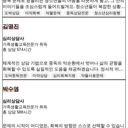
중독 문제로 흔들리는 청소년들의 마음을 따뜻하게 품고, 그 안의
이야기들을 조심스럽게 들어드릴게요. 청소년들이 복잡한 상황
속에서도 자신을 잃지 않도록, 곁에서 조용히 지지하며 함께 나아
도박상담
마약회복
약물문제
중독상담전문
청소년심리동행
가겠습니다.
회복을위한첫걸음
김명진
심리상담사
가족생활교육전문가 취득
총 상담 574시간
체계적인 상담 기법으로 중독의 악순환에서 벗어나 삶의 균형을
회복할 수 있도록 실질적인 도움을 제공하겠습니다. 정서적 어려
움과 문제를 함께 살피며, 내담자가 자신의 삶을 주도적으로 회복
도박중독전문
마약상담
심리회복지원
약물사용문제
해갈 수 있도록 전문적으로 돕겠습니다.
청소년중독상담
회복과성장
박수영
심리상담사
가족생활교육전문가 취득
총 상담 588시간
문제의 시작이 어디였든, 회복의 방향은 스스로 선택할 수 있습니