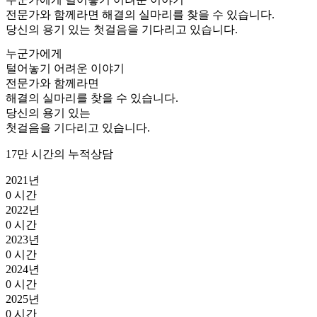
전
문
가
와
함
께
라
면
해
결
의
실
마
리
를
찾
을
수
있
습
니
다
.
당
신
의
용
기
있
는
첫
걸
음
을
기
다
리
고
있
습
니
다
.
누
군
가
에
게
털
어
놓
기
어
려
운
이
야
기
전
문
가
와
함
께
라
면
해
결
의
실
마
리
를
찾
을
수
있
습
니
다
.
당
신
의
용
기
있
는
첫
걸
음
을
기
다
리
고
있
습
니
다
.
17만 시간의 누적상담
2021년
0
시간
2022년
0
시간
2023년
0
시간
2024년
0
시간
2025년
0
시간