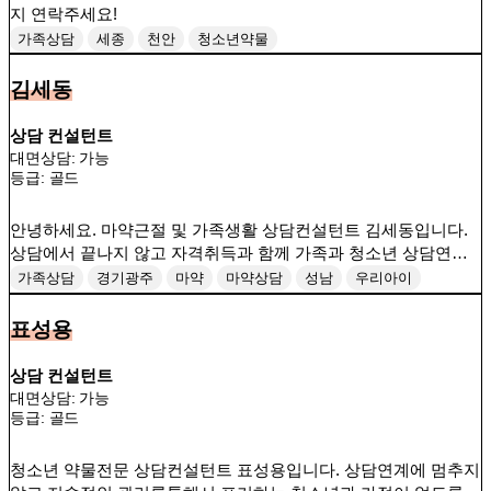
지 연락주세요!
가족상담
세종
천안
청소년약물
김세동
상담 컨설턴트
대면상담: 가능
등급:
골드
안녕하세요. 마약근절 및 가족생활 상담컨설턴트 김세동입니다.
상담에서 끝나지 않고 자격취득과 함께 가족과 청소년 상담연계
까지 다이렉트로 도와드려 가정의 지킴이로 만들어 드리겠습니
가족상담
경기광주
마약
마약상담
성남
우리아이
다!
청소년
표성용
상담 컨설턴트
대면상담: 가능
등급:
골드
청소년 약물전문 상담컨설턴트 표성용입니다. 상담연계에 멈추지