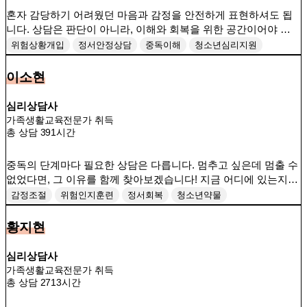
혼자 감당하기 어려웠던 마음과 감정을 안전하게 표현하셔도 됩
니다. 상담은 판단이 아니라, 이해와 회복을 위한 공간이어야 합니
다. 지속 가능한 일상 회복을 목표로 전문적 개입을 제공하겠습니
위험상황개입
정서안정상담
중독이해
청소년심리지원
다.
회복중심상담
이소현
심리상담사
가족생활교육전문가 취득
총 상담 391시간
중독의 단계마다 필요한 상담은 다릅니다. 멈추고 싶은데 멈출 수
없었다면, 그 이유를 함께 찾아보겠습니다! 지금 어디에 있는지를
정확하게 파악하고, 내담자에게 맞는 회복 전략을 제시하겠습니
감정조절
위험인지훈련
정서회복
청소년약물
다.
회복단계별지원
황지현
심리상담사
가족생활교육전문가 취득
총 상담 2713시간