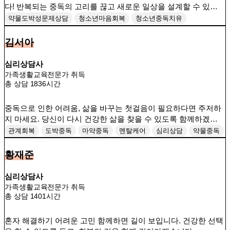
다! 반복되는 중독의 고리를 끊고 새로운 일상을 설계할 수 있도
록, 전문적인 상담으로 함께하겠습니다!
약물도박성문제상담
청소년마음회복
청소년중독치유
현실기반상담
회복여정동행
김서아
심리상담사
가족생활교육전문가 취득
총 상담 1836시간
중독으로 인한 어려움, 삶을 바꾸는 첫걸음이 필요하다면 주저하
지 마세요. 당신이 다시 건강한 삶을 찾을 수 있도록 함께하겠습니
다.
관계회복
도박중독
마약중독
멘탈케어
심리상담
약물중독
청소년중독
황재준
심리상담사
가족생활교육전문가 취득
총 상담 1401시간
혼자 해결하기 어려운 고민 함께하면 길이 보입니다. 건강한 선택